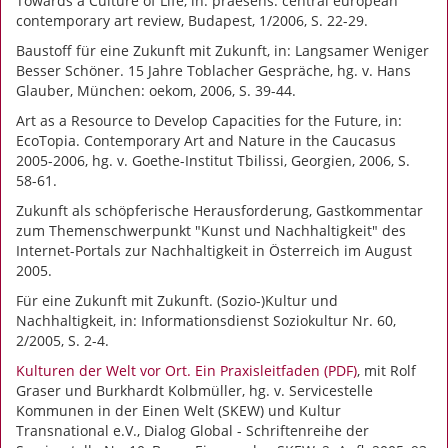
Towards a Culture of Life, in: praesens. central european
contemporary art review, Budapest, 1/2006, S. 22-29.
Baustoff für eine Zukunft mit Zukunft, in: Langsamer Weniger
Besser Schöner. 15 Jahre Toblacher Gespräche, hg. v. Hans
Glauber, München: oekom, 2006, S. 39-44.
Art as a Resource to Develop Capacities for the Future, in:
EcoTopia. Contemporary Art and Nature in the Caucasus
2005-2006, hg. v. Goethe-Institut Tbilissi, Georgien, 2006, S.
58-61.
Zukunft als schöpferische Herausforderung, Gastkommentar
zum Themenschwerpunkt "Kunst und Nachhaltigkeit" des
Internet-Portals zur Nachhaltigkeit in Österreich im August
2005.
Für eine Zukunft mit Zukunft. (Sozio-)Kultur und
Nachhaltigkeit, in: Informationsdienst Soziokultur Nr. 60,
2/2005, S. 2-4.
Kulturen der Welt vor Ort. Ein Praxisleitfaden (PDF)
, mit Rolf
Graser und Burkhardt Kolbmüller, hg. v. Servicestelle
Kommunen in der Einen Welt (SKEW) und Kultur
Transnational e.V., Dialog Global - Schriftenreihe der