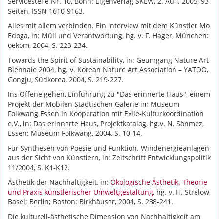
Servicestelle Nr. 10, Bonn: Eigenverlag SKEW, 2. Aufl. 2005, 93
Seiten, ISSN 1610-9163.
Alles mit allem verbinden. Ein Interview mit dem Künstler Mo
Edoga, in: Müll und Verantwortung, hg. v. F. Hager, München:
oekom, 2004, S. 223-234.
Towards the Spirit of Sustainability, in: Geumgang Nature Art
Biennale 2004, hg. v. Korean Nature Art Association – YATOO,
Gongju, Südkorea, 2004, S. 219-227.
Ins Offene gehen, Einführung zu "Das erinnerte Haus", einem
Projekt der Mobilen Städtischen Galerie im Museum
Folkwang Essen in Kooperation mit Exile-Kulturkoordination
e.V., in: Das erinnerte Haus, Projektkatalog, hg.v. N. Sönmez,
Essen: Museum Folkwang, 2004, S. 10-14.
Für Synthesen von Poesie und Funktion. Windenergieanlagen
aus der Sicht von Künstlern, in: Zeitschrift Entwicklungspolitik
11/2004, S. K1-K12.
Ästhetik der Nachhaltigkeit, in:
Ökologische Ästhetik. Theorie
und Praxis künstlerischer Umweltgestaltung
, hg. v. H. Strelow,
Basel; Berlin; Boston: Birkhäuser, 2004, S. 238-241.
Die kulturell-ästhetische Dimension von Nachhaltigkeit am