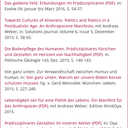
Das goldene Feld. Erkundungen im Prädisziplinären (PDF).
In:
Evolve 09, Januar bis März 2016, S. 54-57.
Towards Cultures of Aliveness: Politics and Poetics in a
Postdualistic Age. An Anthropocene Manifesto
, mit Andreas
Weber, in: Solutions Journal, Volume 6, Issue 5, Dezember
2015, S. 58-65.
Die Bodenpflege des Humanen. Prädisziplinäres Forschen
und Gestalten im Horizont von Nachhaltigkeit (PDF).
In:
Politische Ökologie 143, Dez. 2015, S. 140-143.
Von ganz unten. Zur Verwandtschaft zwischen Humus und
human, in:
Von ganz unten. Warum wir unsere Böden besser
schützen müssen
, hg. v. Gerd Wessolek. München: oekom,
2015, S. 227-240.
Lebendigkeit sei! Für eine Politik des Lebens. Ein Manifest für
das Anthropozän (PDF)
, mit Andreas Weber. Edition thinkOya,
2015.
Prädisziplinäres Gestalten im inneren Atelier (PDF)
. In: Oya.