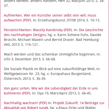
anders denken. anders handeln, Heft 32, Mai/Juni 2015, S. 34-
37.
Aufmerken. Wer ein Künstler seiner selbt sein will, muss
aufwachen (PDF).
In: Erziehungskunst, 07/08 2014, S. 10-13.
Persönlichkeiten: Wassily Kandinsky (PDF)
. In:
Die Geschichte
des nachhaltigen Designs
, hg. v. Karin-Simone Fuhs, Davide
Brocchi, Michael Maxein und Bernd Draser. Bad Homburg:
VAS, 2013, S. 116-121.
Wach werden und das scheinbar Unmögliche beginnen, in:
info 3, Dezember 2013, S. 66-68.
Die Soziale Plastik im Blick auf eine zukunftsfähige Welt, in:
Welt(ge)wissen Nr. 23, hg. v. Europahaus Burgenland,
Österreich, 2013, S. 36-39.
Von ganz unten. Wie wir die Lebendigkeit der Erde in uns
kultivieren (PDF)
. In: Oya 19, März/April 2013, S. 44-45.
Nachhaltig wachsen! (PDF)
In:
Projekt Zukunft. 14 Beiträge zur
Aktualität von Robert Jungk
, hg. v.Klaus Firlei und Walter