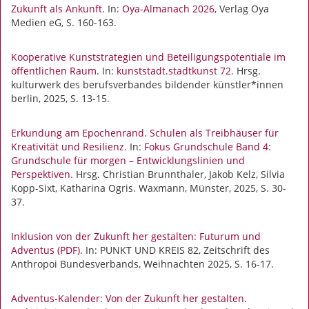
Zukunft als Ankunft.
In:
Oya-Almanach 2026
, Verlag Oya
Medien eG, S. 160-163.
Kooperative Kunststrategien und Beteiligungspotentiale im
öffentlichen Raum.
In:
kunststadt.stadtkunst 72
. Hrsg.
kulturwerk des berufsverbandes bildender künstler*innen
berlin, 2025, S. 13-15.
Erkundung am Epochenrand. Schulen als Treibhäuser für
Kreativität und Resilienz.
In:
Fokus Grundschule Band 4:
Grundschule für morgen – Entwicklungslinien und
Perspektiven
. Hrsg. Christian Brunnthaler, Jakob Kelz, Silvia
Kopp-Sixt, Katharina Ogris. Waxmann, Münster, 2025, S. 30-
37.
Inklusion von der Zukunft her gestalten: Futurum und
Adventus (PDF).
In: PUNKT UND KREIS 82, Zeitschrift des
Anthropoi Bundesverbands, Weihnachten 2025, S. 16-17.
Adventus-Kalender: Von der Zukunft her gestalten.