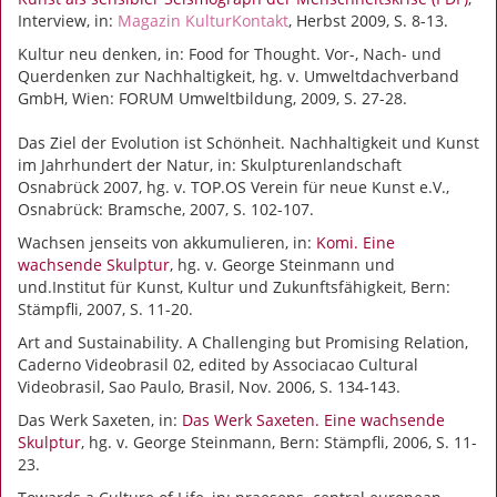
Interview, in:
Magazin KulturKontakt
, Herbst 2009, S. 8-13.
Kultur neu denken, in: Food for Thought. Vor-, Nach- und
Querdenken zur Nachhaltigkeit, hg. v. Umweltdachverband
GmbH, Wien: FORUM Umweltbildung, 2009, S. 27-28.
Das Ziel der Evolution ist Schönheit. Nachhaltigkeit und Kunst
im Jahrhundert der Natur, in: Skulpturenlandschaft
Osnabrück 2007, hg. v. TOP.OS Verein für neue Kunst e.V.,
Osnabrück: Bramsche, 2007, S. 102-107.
Wachsen jenseits von akkumulieren, in:
Komi. Eine
wachsende Skulptur
, hg. v. George Steinmann und
und.Institut für Kunst, Kultur und Zukunftsfähigkeit, Bern:
Stämpfli, 2007, S. 11-20.
Art and Sustainability. A Challenging but Promising Relation,
Caderno Videobrasil 02, edited by Associacao Cultural
Videobrasil, Sao Paulo, Brasil, Nov. 2006, S. 134-143.
Das Werk Saxeten, in:
Das Werk Saxeten. Eine wachsende
Skulptur
, hg. v. George Steinmann, Bern: Stämpfli, 2006, S. 11-
23.