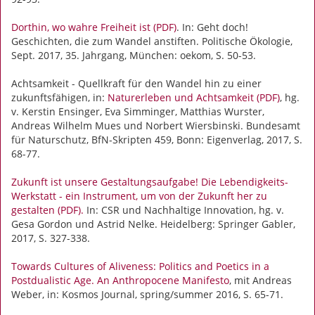
Dorthin, wo wahre Freiheit ist (PDF)
. In: Geht doch!
Geschichten, die zum Wandel anstiften. Politische Ökologie,
Sept. 2017, 35. Jahrgang, München: oekom, S. 50-53.
Achtsamkeit - Quellkraft für den Wandel hin zu einer
zukunftsfähigen, in:
Naturerleben und Achtsamkeit (PDF)
, hg.
v. Kerstin Ensinger, Eva Simminger, Matthias Wurster,
Andreas Wilhelm Mues und Norbert Wiersbinski. Bundesamt
für Naturschutz, BfN-Skripten 459, Bonn: Eigenverlag, 2017, S.
68-77.
Zukunft ist unsere Gestaltungsaufgabe! Die Lebendigkeits-
Werkstatt - ein Instrument, um von der Zukunft her zu
gestalten (PDF).
In: CSR und Nachhaltige Innovation, hg. v.
Gesa Gordon und Astrid Nelke. Heidelberg: Springer Gabler,
2017, S. 327-338.
Towards Cultures of Aliveness: Politics and Poetics in a
Postdualistic Age. An Anthropocene Manifesto
, mit Andreas
Weber, in: Kosmos Journal, spring/summer 2016, S. 65-71.