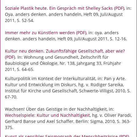
Soziale Plastik heute. Ein Gespräch mit Shelley Sacks (PDF)
, in:
Oya. anders denken. anders handeln, Heft 09, Juli/August
2011, S. 52-54.
Immer mehr zu Künstlern werden (PDF)
, in: oya. anders
denken. anders handeln, Heft 09, Juli/August 2011, S. 12-16.
Kultur neu denken. Zukunftsfähige Gesellschaft, aber wie?
(PDF)
. In: Wohnung und Gesundheit, Zeitschrift für
Baubiologie und Ökologie, Nr. 138, Jahrgang 33, Frühjahr
2011, S. 64-65.
Kulturpolitik im Kontext der Interkulturalität, in: Pan y Arte.
Kultur und Entwicklung im Diskurs, hg. v. Rüdiger Sareika,
Institut für Kirche und Gesellschaft, Schwerte-Villigst, 2010, S.
67-70.
Wachsen! Über das Geistige in der Nachhaltigkeit, in:
Wechselspiele: Kultur und Nachhaltigkeit
, hg. v. Oliver Parodi,
Gerhard Banse und Axel Schaffer, Berlin: Sigma, 2010, S. 363-
375.
Kunst als sensibler Seismograph der Menschheitskrise (PDF)
,