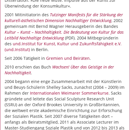
Dissertation: »Die neue Muse. Impulse aus der Kunst zur
Überwindung der Konsumkultur«.
2001 Mitinitiatorin des
Tutzinger Manifests für die Stärkung der
kulturell-ästhetischen Dimension Nachhaltiger Entwicklung
, 2002
gemeinsam mit Bernd Wagner Herausgeberin des Bandes
Kultur – Kunst – Nachhaltigkeit. Die Bedeutung von Kultur für das
Leitbild Nachhaltige Entwicklung
(PDF). 2004 Mitbegründerin
des
und.Institut für Kunst, Kultur und Zukunftsfähigkeit e.V.
(und.Institut)
in Berlin.
Seit 2006 Tätigkeit in
Gremien und Beiräten
.
2010 erschien das Buch
Wachsen! Über das Geistige in der
Nachhaltigkeit
.
2004 begann eine enge Zusammenarbeit mit der Künstlerin
und Beuys-Schülerin Shelley Sacks, zunächst (2004 – 2009) im
Rahmen der
Internationalen Weimarer Sommerkurse
. Sacks
gründete und leitete das Social Sculpture Research Unit
(SSRU) an der Oxford Brookes University in Großbritannien,
die weltweit erste akademische Einrichtung zur Erforschung
der Sozialen Plastik. Seit 2007 diverse Tätigkeiten dort –
anfangs als Beiratsmitglied, 2011 als Associate Lecturer im
Master-Studiengang Soziale Plastik und von 2012 bis 2013 als