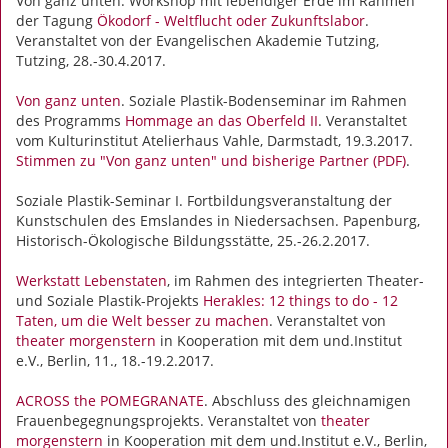
Von ganz unten. Workshop mit lebendiger Erde im Rahmen
der Tagung
Ökodorf - Weltflucht oder Zukunftslabor
.
Veranstaltet von der Evangelischen Akademie Tutzing,
Tutzing, 28.-30.4.2017.
Von ganz unten
. Soziale Plastik-Bodenseminar im Rahmen
des Programms
Hommage an das Oberfeld II
. Veranstaltet
vom Kulturinstitut Atelierhaus Vahle, Darmstadt, 19.3.2017.
Stimmen zu "Von ganz unten" und bisherige Partner (PDF)
.
Soziale Plastik-Seminar I. Fortbildungsveranstaltung der
Kunstschulen des Emslandes in Niedersachsen. Papenburg,
Historisch-Ökologische Bildungsstätte, 25.-26.2.2017.
Werkstatt Lebenstaten
, im Rahmen des integrierten Theater-
und Soziale Plastik-Projekts
Herakles: 12 things to do - 12
Taten, um die Welt besser zu machen
. Veranstaltet von
theater morgenstern
in Kooperation mit dem und.Institut
e.V., Berlin, 11., 18.-19.2.2017.
ACROSS the POMEGRANATE
. Abschluss des gleichnamigen
Frauenbegegnungsprojekts. Veranstaltet von
theater
morgenstern
in Kooperation mit dem und.Institut e.V., Berlin,