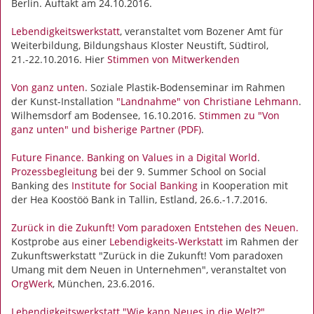
Berlin. Auftakt am 24.10.2016.
Lebendigkeitswerkstatt
, veranstaltet vom Bozener Amt für
Weiterbildung, Bildungshaus Kloster Neustift, Südtirol,
21.-22.10.2016. Hier
Stimmen von Mitwerkenden
Von ganz unten
. Soziale Plastik-Bodenseminar im Rahmen
der Kunst-Installation
"Landnahme" von Christiane Lehmann
.
Wilhemsdorf am Bodensee, 16.10.2016.
Stimmen zu "Von
ganz unten" und bisherige Partner (PDF)
.
Future Finance. Banking on Values in a Digital World
.
Prozessbegleitung
bei der 9. Summer School on Social
Banking des
Institute for Social Banking
in Kooperation mit
der Hea Koostöö Bank in Tallin, Estland, 26.6.-1.7.2016.
Zurück in die Zukunft! Vom paradoxen Entstehen des Neuen.
Kostprobe aus einer
Lebendigkeits-Werkstatt
im Rahmen der
Zukunftswerkstatt "Zurück in die Zukunft! Vom paradoxen
Umang mit dem Neuen in Unternehmen", veranstaltet von
OrgWerk
, München, 23.6.2016.
Lebendigkeitswerkstatt "Wie kann Neues in die Welt?"
.