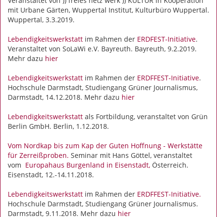
Veranstaltet von )) freies netz werk )) KULTUR in Kooperation
mit Urbane Gärten, Wuppertal Institut, Kulturbüro Wuppertal.
Wuppertal, 3.3.2019.
Lebendigkeitswerkstatt
im Rahmen der
ERDFEST-Initiative
.
Veranstaltet von SoLaWi e.V. Bayreuth. Bayreuth, 9.2.2019.
Mehr dazu
hier
Lebendigkeitswerkstatt
im Rahmen der
ERDFFEST-Initiative
.
Hochschule Darmstadt, Studiengang Grüner Journalismus,
Darmstadt, 14.12.2018. Mehr dazu
hier
Lebendigkeitswerkstatt
als Fortbildung, veranstaltet von Grün
Berlin GmbH. Berlin, 1.12.2018.
Vom Nordkap bis zum Kap der Guten Hoffnung - Werkstätte
für Zerreißproben.
Seminar mit Hans Göttel, veranstaltet
vom
Europahaus Burgenland in Eisenstadt,
Österreich.
Eisenstadt, 12.-14.11.2018.
Lebendigkeitswerkstatt
im Rahmen der
ERDFFEST-Initiative.
Hochschule Darmstadt, Studiengang Grüner Journalismus.
Darmstadt, 9.11.2018. Mehr dazu
hier