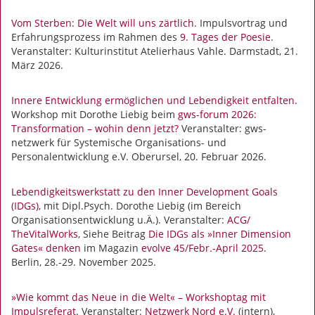
Vom Sterben: Die Welt will uns zärtlich.
Impulsvortrag und
Erfahrungsprozess im Rahmen des
9. Tages der Poesie
.
Veranstalter: Kulturinstitut Atelierhaus Vahle. Darmstadt, 21.
März 2026.
Innere Entwicklung ermöglichen und Lebendigkeit entfalten.
Workshop mit Dorothe Liebig beim
gws-forum 2026:
Transformation – wohin denn jetzt?
Veranstalter: gws-
netzwerk für Systemische Organisations- und
Personalentwicklung e.V. Oberursel, 20. Februar 2026.
Lebendigkeitswerkstatt zu den Inner Development Goals
(IDGs)
, mit Dipl.Psych. Dorothe Liebig (im Bereich
Organisationsentwicklung u.Ä.). Veranstalter:
ACG/
TheVitalWorks
, Siehe Beitrag
Die IDGs als »Inner Dimension
Gates« denken
im Magazin
evolve 45/Febr.-April 2025
.
Berlin, 28.-29. November 2025.
»Wie kommt das Neue in die Welt« – Workshoptag mit
Impulsreferat
. Veranstalter:
Netzwerk Nord e.V.
(intern),