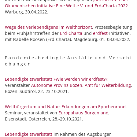
Ökumenischen Initiative Eine Welt e.V. und Erd-Charta 2022
.
Warburg, 30.04.2022.
Wege des Verlebendigens im Welthorizont
. Prozessbegleitung
beim Frühjahrstreffen der
Erd-Charta
und
erdfest
-Initiativen,
mit Isabelle Roosen (Erd-Charta). Magdeburg, 01.-03.04.2022.
P a n d e m i e - b e d i n g t e A u s f ä l l e u n d V e r s c h i
e b u n g e n
Lebendigkeitswerkstatt »Wie werden wir erdfest?«
Veranstalter
Autonome Provinz Bozen. Amt für Weiterbildung
.
Bozen, Südtirol, 22.-23.10.2021.
Weltbürgertum und Natur: Erkundungen am Epochenrand.
Seminar, veranstaltet von
Europahaus Burgenland
,
Eisenstadt, Österreich, 28.-29.10.2021.
Lebendigkeitswerkstatt
im Rahmen des Augsburger